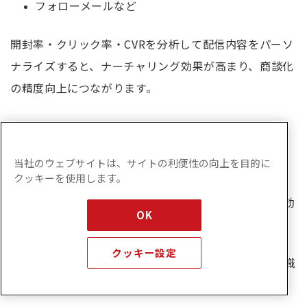
フォローメールなど
開封率・クリック率・CVRを分析して配信内容をパーソ
ナライズすると、ナーチャリング効果が高まり、商談化
の精度向上につながります。
ウェビナー
当社のウェブサイトは、サイトの利便性の向上を目的に
クッキーを使用します。
ウェビナーは、短期間で大量のリードを獲得できる有効
OK
な接点施策のひとつです。
クッキー設定
特定のテーマに関心を持つ層が参加するため、課題意識
の高いリードを獲得しやすい点が特徴です。