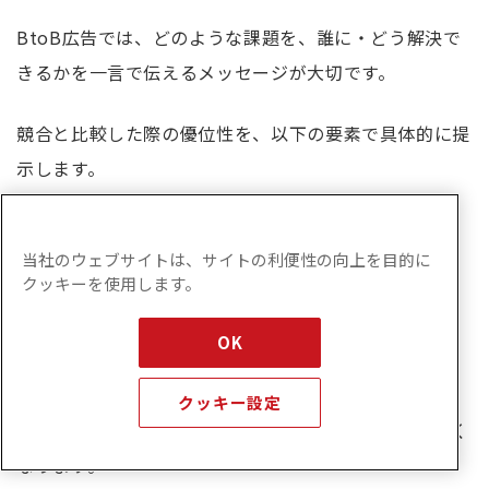
BtoB広告では、どのような課題を、誰に・どう解決で
きるかを一言で伝えるメッセージが大切です。
競合と比較した際の優位性を、以下の要素で具体的に提
示します。
価格
当社のウェブサイトは、サイトの利便性の向上を目的に
技術
クッキーを使用します。
導入実績
サポート体制など
OK
また、広告の訴求軸とLPのメッセージを一致させるこ
クッキー設定
とで、クリック後の離脱を防ぎ、成果につながりやすく
なります。