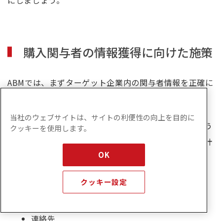
購入関与者の情報獲得に向けた施策
ABMでは、まずターゲット企業内の関与者情報を正確に
把握することが出発点です。
当社のウェブサイトは、サイトの利便性の向上を目的に
法規・個人情報保護の観点に注意しながら、以下のよう
クッキーを使用します。
な商材購入に関与するプロフィール情報獲得施策を設計
OK
します。
クッキー設定
担当者の氏名
役職
所属部署
連絡先