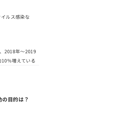
ウイルス感染な
18年～2019
約10％増えている
動の目的は？