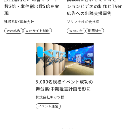
数3倍・案件創出数5倍を実
ションビデオの制作とTVer
現
広告への出稿支援事例
建設系DX事業会社
ソリマチ株式会社様
Web広告
Webサイト制作
Web広告
動画制作
5,000名規模イベント成功の
舞台裏:中期経営計画を形に
株式会社キッツ様
イベント運営