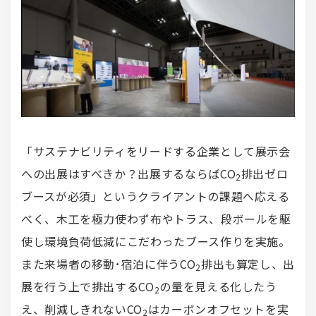
「サステナビリティをリードする企業として展示会
への出展はすべきか？出展するならばCO
排出ゼロ
2
ブースが必須」というクライアントの課題へ応える
べく、木工を極力使わず布やトラス、段ボールを駆
使し環境負荷低減にこだわったブース作りを実施。
また来場者の移動･宿泊に伴うCO
排出も算定し、出
2
展を行う上で排出するCO
の量を見える化したう
2
え、削減しきれないCO
はカーボンオフセットを実
2