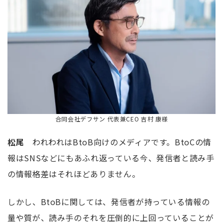
合同会社デフサン 代表兼CEO 吉村 康様
松尾
われわれは
BtoB
向けのメディアです。
BtoC
の情
報は
SNS
などにもあふれ返っている今、発信者と読み手
の情報格差はそれほどありません。
しかし、BtoBに関しては、発信者が持っている情報の
量や質が、読み手のそれを圧倒的に上回っていることが