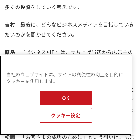
多くの投資をしていく考えです。
吉村
最後に、どんなビジネスメディアを目指していき
たいのかを聞かせてください。
原島
『ビジネス+IT』は、立ち上げ当初から広告主の
BtoBマーケティングを成功させることを軸に、サービ
スの改善と進化を重ねてきました。
当社のウェブサイトは、サイトの利便性の向上を目的に
クッキーを使用します。
これからも、「広告主のゴールを、自分たちのゴールと
OK
して捉える」姿勢を大切にしながら、伴走型のメディア
として、お客さまの成功を支えていきたいと考えていま
クッキー設定
す。
松岡
「お客さまの成功のために」という想いは、広告