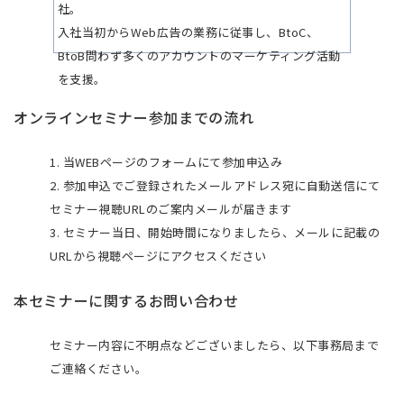
社。
入社当初からWeb広告の業務に従事し、BtoC、
BtoB問わず多くのアカウントのマーケティング活動
を支援。
現在はWebソリューション部のマネージメントに従
オンラインセミナー参加までの流れ
事する傍ら、クライアントのコンサルタントも兼
務。
1. 当WEBページのフォームにて参加申込み
2. 参加申込でご登録されたメールアドレス宛に自動送信にて
株式会社クライド
セミナー視聴URLのご案内メールが届きます
B-HACK事業部
3. セミナー当日、開始時間になりましたら、メールに記載の
東 愛央衣
URLから視聴ページにアクセスください
本セミナーに関するお問い合わせ
セミナー内容に不明点などございましたら、以下事務局まで
ご連絡ください。