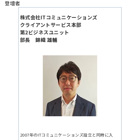
登壇者
株式会社クライド
B-HACK事業部
株式会社ITコミュニケーションズ
クライアントサービス本部
東 愛央衣
第2ビジネスユニット
部長 錦織 雄輔
16:45～
Q&A
2007年のITコミュニケーションズ設立と同時に入