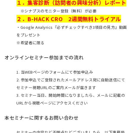
らリードファインディングツール「シナプ
１．集客診断（訪問者の興味分析）レポート
ス」のマーケティング・拡販も兼任。
※シナプスのモニター登録（無料）が必要
２．B-HACK CRO 2週間無料トライアル
株式会社クライド
・Google Analyrics『必ずチェックすべき3項目の見方』動画
B-HACK事業部
をプレゼント
副事業部長
金城 健
※希望者に限る
オンラインセミナー参加までの流れ
1. 当WEBページのフォームにて参加申込み
2. 参加申込でご登録されたメールアドレス宛に自動送信にて
セミナー視聴URLのご案内メールが届きます
3. セミナー当日、開始時間になりましたら、メールに記載の
URLから視聴ページにアクセスください
本セミナーに関するお問い合わせ
セミナーの内容など不明点などございましたら、以下事務局