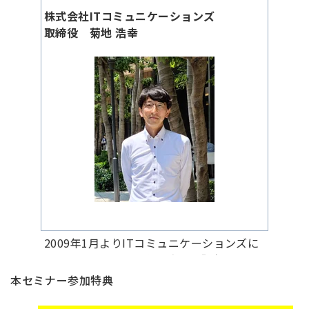
増加させる方法
株式会社ITコミュニケーションズ
取締役 菊地 浩幸
株式会社クライド
B-HACK事業部
副事業部長 金城 健
16:45～
Q&A
2009年1月よりITコミュニケーションズに
て、BtoC、BtoB問わず企業の販促・マー
ケティング業務の支援に従事。2012年から
本セミナー参加特典
「生活者の声活用事業」の推進、2014年か