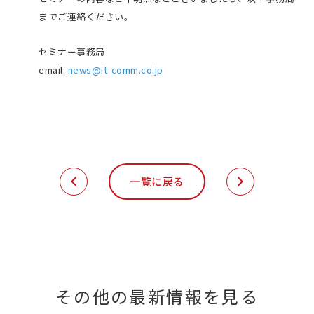
までご連絡ください。
2015年からBtoBマーケティングに特化し
た広告媒体「ADMATRIX DSP」事業の立ち
セミナー事務局
上げへ参画。
email:
news@it-comm.co.jp
BtoB系の広告主様に関しては、大手有名
企業から中堅規模の企業まで、幅広い分野
での運用実績、提案実績を持ち広告主様の
売上増加に貢献。2021年1月よりBtoBマー
ケティングに特化した見込み顧客獲得支援
一覧に戻る
ツール＜B-HACK＞事業部の立ち上げを
担っている。
その他の最新情報を見る