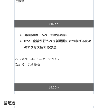
ご挨拶
16:05～
<自社のホームページは宝の山>
BtoB企業が行うべき新規開拓につなげるため
のアクセス解析の方法
株式会社ITコミュニケーションズ
取締役 菊地 浩幸
16:25～
<WEB
施策検討中の
BtoB
企業様必見！
>
登壇者
流入数が少ない
BtoB
サイトでも集客数を
130%
以上