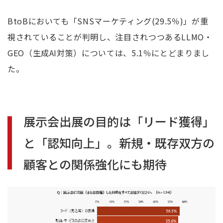
BtoBにおいても「
SNS
マーケティング
(29.5
％
)
」が重
視されていることが判明し、注目されつつある
LLMO
・
GEO
（生成
AI
対策）については、
5.1
％にとどまりまし
た。
展示会出展の目的は「リード獲得」
と「認知向上」。
新規・既存双方の
顧客との関係強化にも期待