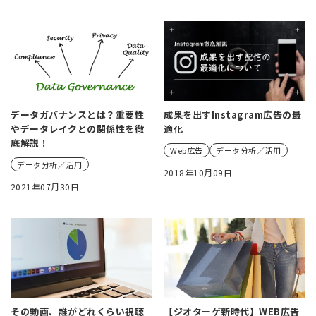
データガバナンスとは？重要性
成果を出すInstagram広告の最
やデータレイクとの関係性を徹
適化
底解説！
Web広告
データ分析／活用
データ分析／活用
2018年10月09日
2021年07月30日
その動画、誰がどれくらい視聴
【ジオターゲ新時代】WEB広告